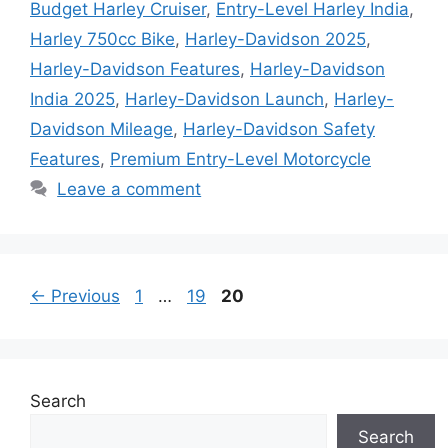
Budget Harley Cruiser
,
Entry-Level Harley India
,
Harley 750cc Bike
,
Harley-Davidson 2025
,
Harley-Davidson Features
,
Harley-Davidson
India 2025
,
Harley-Davidson Launch
,
Harley-
Davidson Mileage
,
Harley-Davidson Safety
Features
,
Premium Entry-Level Motorcycle
Leave a comment
Page
Page
Page
←
Previous
1
…
19
20
Search
Search