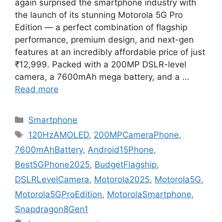
again surprised the smartphone industry with
the launch of its stunning Motorola 5G Pro
Edition — a perfect combination of flagship
performance, premium design, and next-gen
features at an incredibly affordable price of just
₹12,999. Packed with a 200MP DSLR-level
camera, a 7600mAh mega battery, and a …
Read more
Categories
Smartphone
Tags
120HzAMOLED
,
200MPCameraPhone
,
7600mAhBattery
,
Android15Phone
,
Best5GPhone2025
,
BudgetFlagship
,
DSLRLevelCamera
,
Motorola2025
,
Motorola5G
,
Motorola5GProEdition
,
MotorolaSmartphone
,
Snapdragon8Gen1