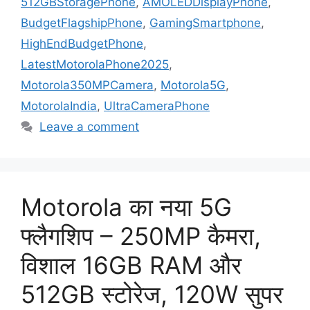
512GBStoragePhone
,
AMOLEDDisplayPhone
,
BudgetFlagshipPhone
,
GamingSmartphone
,
HighEndBudgetPhone
,
LatestMotorolaPhone2025
,
Motorola350MPCamera
,
Motorola5G
,
MotorolaIndia
,
UltraCameraPhone
Leave a comment
Motorola का नया 5G
फ्लैगशिप – 250MP कैमरा,
विशाल 16GB RAM और
512GB स्टोरेज, 120W सुपर