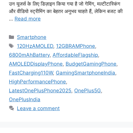
उन यूजर्स के लिए डिज़ाइन किया गया है जो गेमिंग, मल्टीटास्किंग
और वीडियो स्ट्रीमिंग का बेहतर अनुभव चाहते हैं, लेकिन बजट की
…
Read more
Categories
Smartphone
Tags
120HzAMOLED
,
12GBRAMPhone
,
6800mAhBattery
,
AffordableFlagship
,
AMOLEDDisplayPhone
,
BudgetGamingPhone
,
FastCharging110W
,
GamingSmartphoneIndia
,
HighPerformancePhone
,
LatestOnePlusPhone2025
,
OnePlus5G
,
OnePlusIndia
Leave a comment