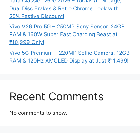
Tata Classic 125cc 2025 – 100KM/L Mileage,
Dual Disc Brakes & Retro Chrome Look with
25% Festive Discount!
Vivo V26 Pro 5G – 250MP Sony Sensor, 24GB
RAM & 160W Super Fast Charging Beast at
₹10,999 Only!
Vivo 5G Premium – 220MP Selfie Camera, 12GB
RAM & 120Hz AMOLED Display at Just ₹11,499!
Recent Comments
No comments to show.