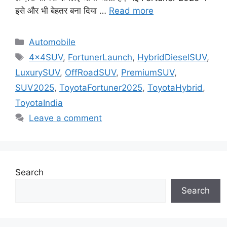
इसे और भी बेहतर बना दिया …
Read more
Categories
Automobile
Tags
4x4SUV
,
FortunerLaunch
,
HybridDieselSUV
,
LuxurySUV
,
OffRoadSUV
,
PremiumSUV
,
SUV2025
,
ToyotaFortuner2025
,
ToyotaHybrid
,
ToyotaIndia
Leave a comment
Search
Search